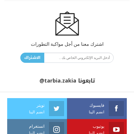
اشترك معنا من أجل مواكبة التطورات
الاشتراك
تابعونا
@tarbia.zakia
فايسبوك
تويتر
انضم الينا
انضم الينا
يوتيوب
انستغرام
انضم الينا
انضم الينا