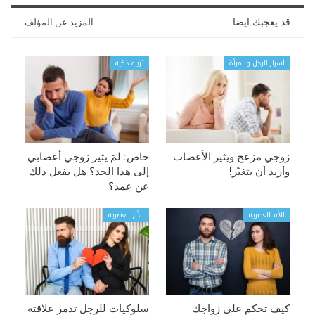
قد يعجبك ايضا
المزيد عن المؤلف
أسرار الرجل والمرأة
تربية ذكية
زوجي مزعج ويثير الأعصاب
خاص: لمَ يثير زوجي أعصابي
وأريد أن يتغيّر!
إلى هذا الحد؟ هل يفعل ذلك
عن عمد؟
الأم العصرية
الأم العصرية
كيف تحكم على زواجك
سلوكيات للرجل تدمر علاقته