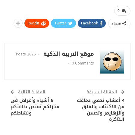
0
ReddIt
Twitter
Facebook
Share
موقع التربية الذكية
2626 Posts
0 Comments
المقالة السابقة
المقالة التالية
4 أعشاب تحمي دماغك
6 أشياء وأغراض في
من الاكتئاب والقلق
منازلكم تمتص طاقتكم
وألزهايمر وتحسن
ونشاطكم
الذاكرة