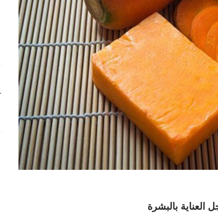
ك
 العناية بالبشرة