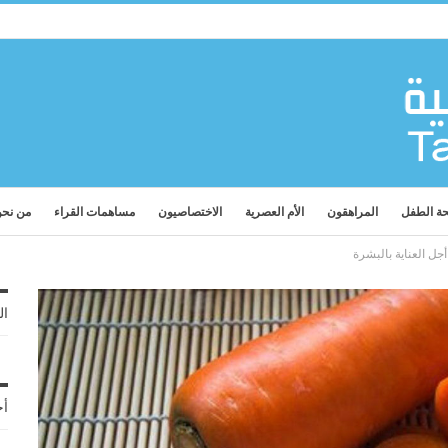
ة الطفل
المراهقون
الأم العصرية
الاختصاصيون
مساهمات القراء
من نح
جل العناية بالبشرة
ال
أح