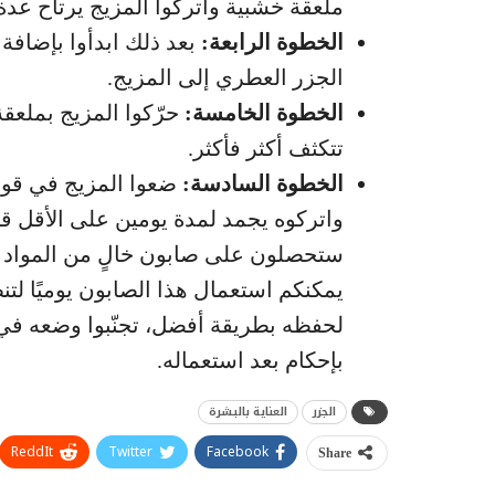
ملعقة خشبية واتركوا المزيج يرتاح عدة
الخطوة الرابعة:
بعد ذلك ابدأوا بإضافة
الجزر العطري إلى المزيج.
الخطوة الخامسة:
حرّكوا المزيج بملعق
تتكثف أكثر فأكثر.
الخطوة السادسة:
ضعوا المزيج في قوالب
واتركوه يجمد لمدة يومين على الأقل قب
ستحصلون على صابون خالٍ من المواد ال
يمكنكم استعمال هذا الصابون يوميًا ل
لحفظه بطريقة أفضل، تجنّبوا وضعه في
بإحكام بعد استعماله.
الجزر
العناية بالبشرة
ReddIt
Twitter
Facebook
Share