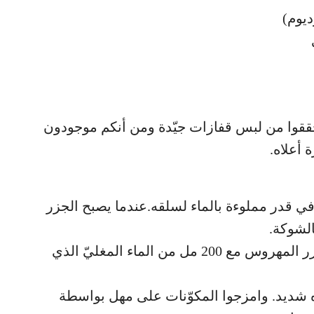
حققوا من لبس قفازات جيّدة ومن أنكم موجودون
 أعلاه.
الجزر في قدر مملوءة بالماء لسلقه.عندما يصبح الجزر
الشوكة.
في وعاء آخر ضعوا الجزر المهروس مع 200 مل من الماء المغليّ الذي
ه شديد. وامزجوا المكوّنات على مهل بواسطة