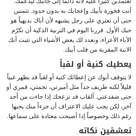
تعتمدين كثيراً عليه لأنه دائماً إلى جانبك ليدعمك.
أنت فخورة بأبيك وإعجابك به بدون حدود. تتمنين
حتى أن تعثري على رجل يشبهه لأن أباك بديهياً هو
حبك الأول. قررنا اليوم في التربية الذكية أن نكرّم
الآباء الأعزاء، ونعدد لك بعض الأشياء التي تثبت أنك
الابنة المقربة من قلب أبيك.
يعطيك كنية أو لقباً
لا يتوقف أبوك عن إعطائك كنية أو لقباً قد يظهر غبياً
قليلاً لكنه ظريف جداً مثل أميرتي، نجمتي، قمري أو
حتى ضفدعتي. ألقاب قد تزعجك إذا جاءت من أحد
آخر، لكن يجب عليك الاعتراف أن جزءاً منك يحبها
رغم ذلك وخصوصاً إذا أصبحت معتادة على سماعها.
تعشقين نكاته