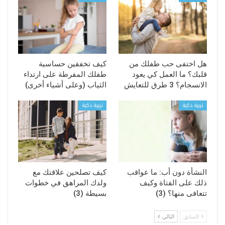
هل اختفى حب طفلك من
كيف تخففين حساسية
قلبك؟ ما العمل كي يعود
طفلك المفرطة على ارتداء
الانسجام؟ 3 طرق للتعايش
الثياب (وعلى أشياء أخرى)
تربية ذكية
تربية ذكية
النشأة دون أب: ما عواقب
كيف تصلحين علاقتك مع
ذلك على الفتاة وكيف
ولدك المراهق في خطوات
تتعافى منها؟ (3)
بسيطة (3)
السابق
التالي