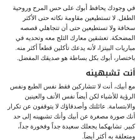
في وجودك يحافظ أبوك على حس المرح وروحية
الطفل. لا تستطيعين مقاومة نكاته حتى الأكثر
سخافة ولا تستطيعين حتى أن تتجاهلي قصصه
المضحكة. تعشقين معارك الثلج معه وتحديه في
مباريات البيتزا، لأنه يدعك تأكلين قطعاً أكثر منه.
باختصار، أبوك بكل بساطة هو صديقك المفضل.
أنت تشبهينه
مع أبيك، أنت لا تتشاركين فقط نفس الطبع ونفس
الرؤية للأشياء لكن أيضاً نفس الأنف والعينين
والابتسامة. عائلتك وأصدقاؤك لا يتوقفون عن تكرار
أنك صورة مصغرة عن أبيك وأنك تشبهينه إلى حد
كبير. تشابهكما يجعلك سعيدة جداً وفخورة جداً،
ومتعلقة به أكثر أيضاً.