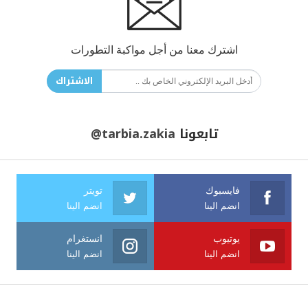
اشترك معنا من أجل مواكبة التطورات
الاشتراك
تابعونا
@tarbia.zakia
فايسبوك
تويتر
انضم الينا
انضم الينا
يوتيوب
انستغرام
انضم الينا
انضم الينا