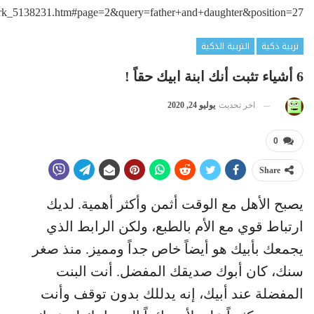
rk_5138231.htm#page=2&query=father+and+daughter&position=27
تربية ذكية
التربية الذكية
6 أشياء تثبت أنك ابنة ابيك حقاً !
اخر تحديث
يوليو 24, 2020
0
Share
يصبح الأهل مع الوقت أثمن وأكثر أهمية. لديك
ارتباط قوي مع الأم بالطبع، ولكن الرابط الذي
يجمعك بأبيك هو أيضاً خاص جداً ومميز. منذ صغر
سنك، كان أبوك صديقك المفضل. أنت البنت
المفضلة عند أبيك، إنه يدللك بدون توقف وأنت