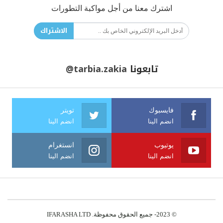
اشترك معنا من أجل مواكبة التطورات
الاشتراك
تابعونا
@tarbia.zakia
فايسبوك
تويتر
انضم الينا
انضم الينا
يوتيوب
انستغرام
انضم الينا
انضم الينا
© 2023- جميع الحقوق محفوظة. IFARASHA LTD