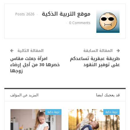
موقع التربية الذكية
2626 Posts
0 Comments
المقالة السابقة
المقالة التالية
طريقة عبقرية تساعدكم
امرأة جعلت مقاس
على توفير النقود
خصرها 30 من أجل إرضاء
زوجها
قد يعجبك ايضا
المزيد عن المؤلف
تربية ذكية
تربية ذكية