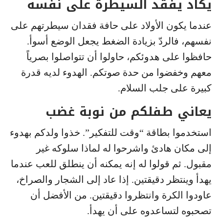
يكاد يفقد السيطرة على نفسه
عندما يكون الأولاد على حافة فقدان سيطرتهم على
نفسهم، فالردّ بزيادة الضغط يجعل الوضع أسوأ.
حافظوا على هدوئكم، حاولوا أن تتواصلوا بصرياً
معهم وخفضوا من حدة صوتكم. الهدوء لديه قدرة
كبيرة على جلب السلام.
يعاني طفلكم من نوبة غضب
استخدموا بطاقة “وقت للتفكير”. خذوا ولدكم بهدوء
إلى مكان هادئ واشرحوا له لماذا سلوكه غير
مقبول. ثم قولوا له إنه يمكنه أن ينطلق للعب عندما
يهدأ وينتظر دقيقتين. إذا عاد إلى الشجار والصراخ،
عاودوا الكرة وانتظروا دقيقتين. من الأفضل أن
تصحبوه لتساعدوه على أن يهدأ.