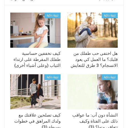
تربية ذكية
تربية ذكية
هل اختفى حب طفلك من
كيف تخففين حساسية
قلبك؟ ما العمل كي يعود
طفلك المفرطة على ارتداء
الانسجام؟ 3 طرق للتعايش
الثياب (وعلى أشياء أخرى)
تربية ذكية
تربية ذكية
النشأة دون أب: ما عواقب
كيف تصلحين علاقتك مع
ذلك على الفتاة وكيف
ولدك المراهق في خطوات
تتعافى منها؟ (3)
بسيطة (3)