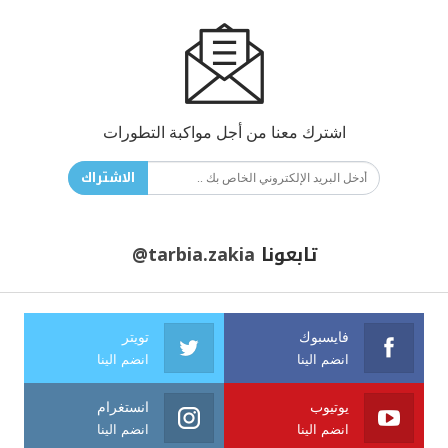
اشترك معنا من أجل مواكبة التطورات
الاشتراك
تابعونا
@tarbia.zakia
فايسبوك
تويتر
انضم الينا
انضم الينا
يوتيوب
انستغرام
انضم الينا
انضم الينا