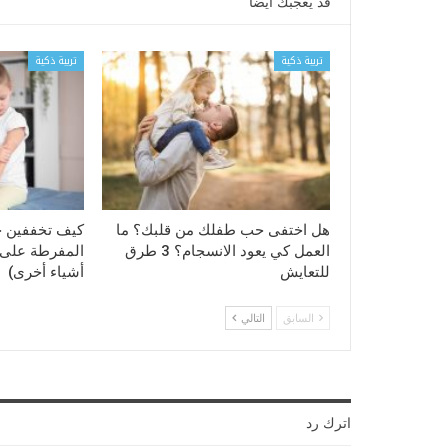
قد يعجبك ايضا
تربية ذكية
تربية ذكية
هل اختفى حب طفلك من قلبك؟ ما
كيف تخففين 
العمل كي يعود الانسجام؟ 3 طرق
المفرطة على ا
للتعايش
أشياء أخرى)
السابق
التالي
اترك رد