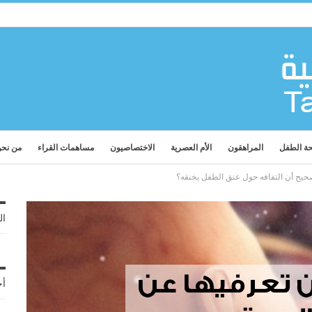
ة الطفل
المراهقون
الأم العصرية
الاختصاصيون
مساهمات القراء
من نح
حيح أن التفافه حول عنق الطفل يخنقه؟
ال
أح