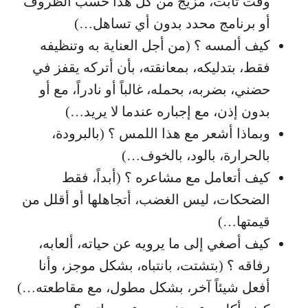
وقت ثابت، مزيج من كل هذا حسب الظروف
أو برنامج محدد بدون أي تساهل…)
كيف ألمسه ؟ (من أجل العناية به وتنظيفه
فقط، بتدليكه، بمعانقته، بأن أتركه يقفز في
حضني، بضربه، بحمله، غالباً أو نادراً، مع أو
بدون إذن، مع إجباره عندما لا يريد…)
وبماذا أشعر مع هذا اللمس ؟ (بالبرودة،
بالحرارة، بالود، بالخوف…)
كيف أتعامل مع مشاعره ؟ (أبداً، فقط
الضحكات، ليس الغضب، أتجاهلها أو أقلل من
قيمتها…)
كيف أصغي إلى ما يرويه عن حياته، ألعابه،
رفاقه ؟ (بتشتت، بانتباه، بشكل موجز، وأنا
أفعل شيئاً آخر، بشكل مطول، مع مقاطعته…)