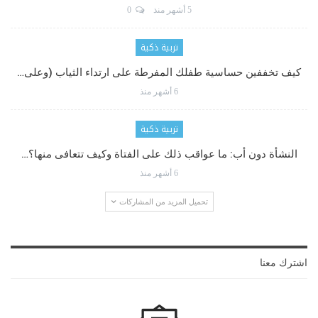
5 أشهر منذ
0
تربية ذكية
كيف تخففين حساسية طفلك المفرطة على ارتداء الثياب (وعلى…
6 أشهر منذ
تربية ذكية
النشأة دون أب: ما عواقب ذلك على الفتاة وكيف تتعافى منها؟…
6 أشهر منذ
تحميل المزيد من المشاركات
اشترك معنا