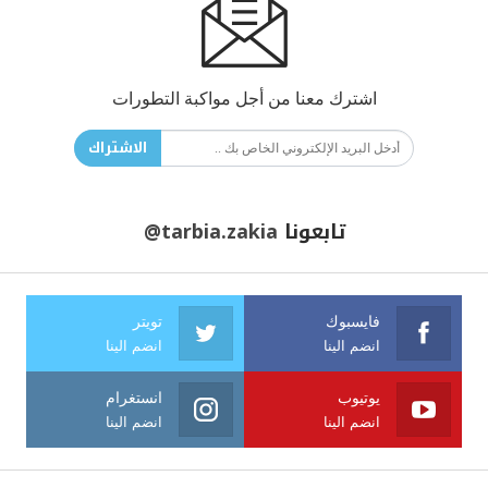
اشترك معنا من أجل مواكبة التطورات
الاشتراك
تابعونا
@tarbia.zakia
فايسبوك
تويتر
انضم الينا
انضم الينا
يوتيوب
انستغرام
انضم الينا
انضم الينا