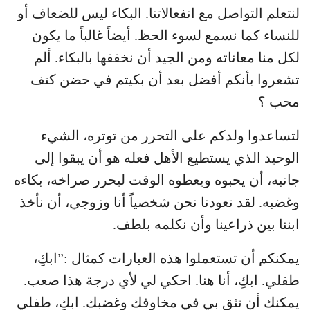
لنتعلم التواصل مع انفعالاتنا. البكاء ليس للضعاف أو
للنساء كما نسمع لسوء الحظ. أيضاً غالباً ما يكون
لكل منا معاناته ومن الجيد أن نخففها بالبكاء. ألم
تشعروا بأنكم أفضل بعد أن بكيتم في حضن كتف
محب ؟
لتساعدوا ولدكم على التحرر من توتره، الشيء
الوحيد الذي يستطيع الأهل فعله هو أن يبقوا إلى
جانبه، أن يحبوه ويعطوه الوقت ليحرر صراخه، بكاءه
وغضبه. لقد تعودنا نحن شخصياً أنا وزوجي، أن نأخذ
ابننا بين ذراعينا وأن نكلمه بلطف.
يمكنكم أن تستعملوا هذه العبارات كمثال :”ابكِ،
طفلي. ابكِ، أنا هنا. احكي لي لأي درجة هذا صعب.
يمكنك أن تثق بي في مخاوفك وغضبك. ابكِ، طفلي