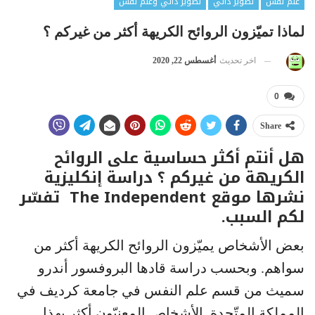
علم نفس
تطوير ذاتي
تطوير ذاتي وعلم نفس
لماذا تميّزون الروائح الكريهة أكثر من غيركم ؟
اخر تحديث
أغسطس 22, 2020
0
Share
هل أنتم أكثر حساسية على الروائح
الكريهة من غيركم ؟ دراسة إنكليزية
نشرها موقع The Independent تفسّر
لكم السبب.
بعض الأشخاص يميّزون الروائح الكريهة أكثر من
سواهم. وبحسب دراسة قادها البروفسور أندرو
سميث من قسم علم النفس في جامعة كرديف في
المملكة المتّحدة. الأشخاص المعنيّون أكثر بهذا