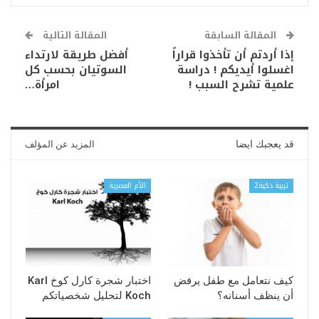
المقالة السابقة
المقالة التالية
إذا أردتم أن تأخذوا قراراً
أفضل طريقة لارتداء
اغسلوا أيديكم ! دراسة
السوتيان بحسب كل
علمية تشرح السبب !
امرأة…
قد يعجبك ايضا
المزيد عن المؤلف
تربية ذكية2
الأم العصرية
كيف نتعامل مع طفل يرفض
اختبار شجرة كارل كوخ Karl
أن ينظف أسنانه؟
Koch لتحليل شخصياتكم