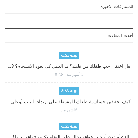
المشاركات الاخيرة
أحدث المقالات
تربية ذكية
هل اختفى حب طفلك من قلبك؟ ما العمل كي يعود الانسجام؟ 3…
5 أشهر منذ
0
تربية ذكية
كيف تخففين حساسية طفلك المفرطة على ارتداء الثياب (وعلى…
6 أشهر منذ
تربية ذكية
النشأة دون أب: ما عواقب ذلك على الفتاة وكيف تتعافى منها؟…