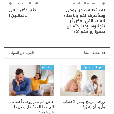
المقالة السابقة
المقالة التالية
لقد تطلقت من زوجي
اختبر ذكاءك في
وسأعترف لكم بالأخطاء
دقيقتين !
الست التي يمكن أن
تتجنبوها إذا أردتم أن
تحموا زواجكم (2)
قد يعجبك ايضا
المزيد عن المؤلف
أسرار الرجل والمرأة
تربية ذكية
زوجي مزعج ويثير الأعصاب
خاص: لمَ يثير زوجي أعصابي
وأريد أن يتغيّر!
إلى هذا الحد؟ هل يفعل ذلك
عن عمد؟