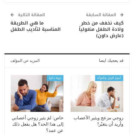
المقالة السابقة
المقالة التالية
كيف نخفف من خطر
ما هي الطريقة
ولادة الطفل منغولياً
المناسبة لتأديب الطفل
(عارض داون)
قد يعجبك ايضا
المزيد عن المؤلف
أسرار الرجل والمرأة
تربية ذكية
زوجي مزعج ويثير الأعصاب
خاص: لمَ يثير زوجي أعصابي
وأريد أن يتغيّر!
إلى هذا الحد؟ هل يفعل ذلك
عن عمد؟