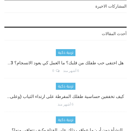
المشاركات الاخيرة
أحدث المقالات
تربية ذكية
هل اختفى حب طفلك من قلبك؟ ما العمل كي يعود الانسجام؟ 3…
6 أشهر منذ
0
تربية ذكية
كيف تخففين حساسية طفلك المفرطة على ارتداء الثياب (وعلى…
6 أشهر منذ
تربية ذكية
النشأة دون أب: ما عواقب ذلك على الفتاة وكيف تتعافى منها؟…