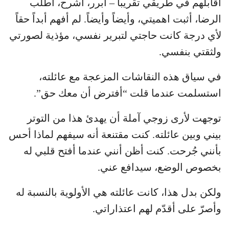
أقابلهم في طريقي تقريباً – أبرر، أشرح، أطلب
الرضا، أثبت اهميتي، وأيضاً وأيضاً. لم أفهم أبداً حقاً
لأي درجة كانت حاجتي لتبرير نفسي، مؤذية لصورتي
ولثقتي بنفسي.
في سياق هذه النقاشات المزعجة مع عائلته،
استسلمت عندما قلت “أفترض أن معك حق”.
توجهت لأرى زوجي آملة أن يهدئ هذا من التوتر
بيني وبين عائلته. كنت مقتنعة أنه سيفهم لماذا أحس
بأنني جُرحت. كنت أظن أنني عندما أفتح قلبي له
بخصوص الوضع، سيدافع عني.
ولكن بدل هذا، كانت عائلته هي الأولوية بالنسبة له
وأصرّ على أقدّم لهم اعتذاراتي.