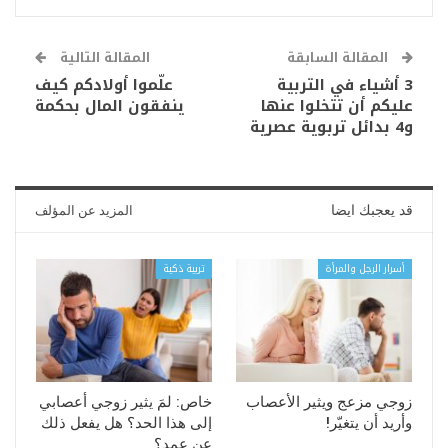
المقالة السابقة
المقالة التالية
3 أشياء في التربية
علّموا أولادكم كيف
عليكم أن تتخلوا عنها
ينفقون المال بحكمة
و4 بدائل تربوية عصرية
قد يعجبك ايضا
المزيد عن المؤلف
أسرار الرجل والمرأة
تربية ذكية
زوجي مزعج ويثير الأعصاب
خاص: لمَ يثير زوجي أعصابي
وأريد أن يتغيّر!
إلى هذا الحد؟ هل يفعل ذلك
عن عمد؟