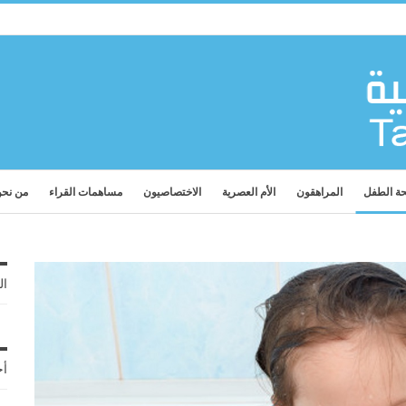
ة الطفل
المراهقون
الأم العصرية
الاختصاصيون
مساهمات القراء
من نح
ال
أح