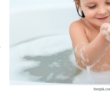
ك
freepik.c