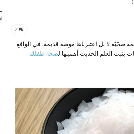
اش
0
مة صحّيّة لا بل اعتبرناها موضة قديمة. في الواقع
ات يثبت العلم الحديث أهميتها ل
صحة طفلك