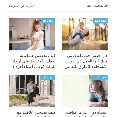
قد يعجبك ايضا
المزيد عن المؤلف
تربية ذكية
تربية ذكية
هل اختفى حب طفلك من
كيف تخففين حساسية
قلبك؟ ما العمل كي يعود
طفلك المفرطة على ارتداء
الانسجام؟ 3 طرق للتعايش
الثياب (وعلى أشياء أخرى)
تربية ذكية
تربية ذكية
النشأة دون أب: ما عواقب
كيف تصلحين علاقتك مع