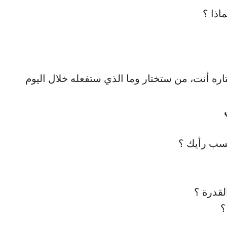
اذا ؟
ه أنت، من ستختار وما الذي ستفعله خلال اليوم
حسب رأيك ؟
لقدرة ؟
؟