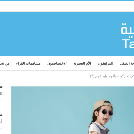
ة الطفل
المراهقون
الأم العصرية
الاختصاصيون
مساهمات القراء
من نح
ال
أح