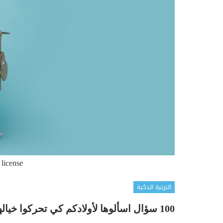
 license
التربية الذكية
100 سؤال اسألوها لأولادكم كي تحركوا خيالهم وإبداعهم (2)