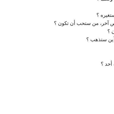
ستغيره ؟
 آخر، من ستحب أن تكون ؟
ن ؟
أين ستذهب ؟
أحد ؟