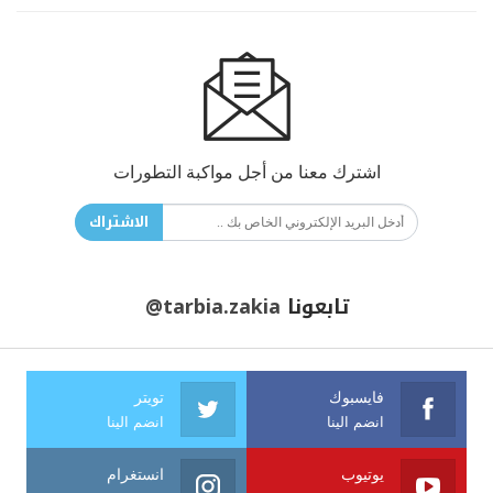
اشترك معنا من أجل مواكبة التطورات
الاشتراك
تابعونا
@tarbia.zakia
فايسبوك
تويتر
انضم الينا
انضم الينا
يوتيوب
انستغرام