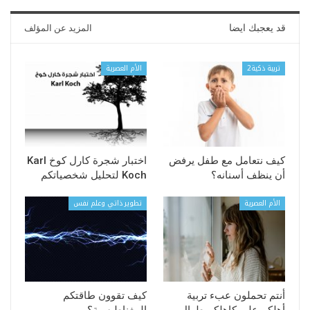
قد يعجبك ايضا
المزيد عن المؤلف
تربية ذكية2
الأم العصرية
كيف نتعامل مع طفل يرفض
اختبار شجرة كارل كوخ Karl
أن ينظف أسنانه؟
Koch لتحليل شخصياتكم
الأم العصرية
تطوير ذاتي وعلم نفس
أنتم تحملون عبء تربية
كيف تقوون طاقتكم