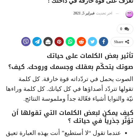
تعرَف على قوة خارقة في داخلك !
اخر تحديث
فبراير 5, 2021
0
Share
تأثير بعض الكلمات على حياتك
صوتك يتحكّم بعقلك وجسمك وروحك. كيف؟
الصوت يحمل في تردّداته قوة خارقة. كل كلمة
تقولها تتردّد أصداؤها في كل كيانك. كل كلمة وراءها
نيّة والنوايا أشياء فعّالة جداً وملموسة النتائج.
كيف يمكن لبعض الكلمات التي تقولها أن
تؤثّر جذرياً في حياتك ؟
عندما تقول “لا أستطيع” أنت بهذه العبارة تعيق