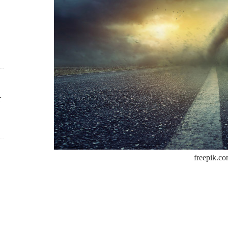
ك
freepik.c