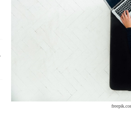
ك
freepik.c