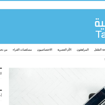
ة الطفل
المراهقون
الأم العصرية
الاختصاصيون
مساهمات القراء
من نح
ال
أح