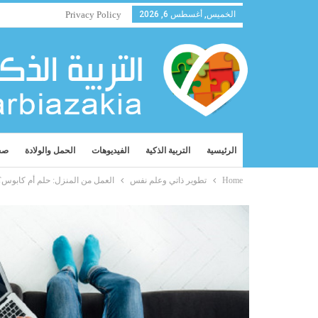
الخميس, أغسطس 6, 2026
Privacy Policy
الرئيسية
التربية الذكية
الفيديوهات
الحمل والولادة
صح
Home
تطوير ذاتي وعلم نفس
العمل من المنزل: حلم أم كابوس؟