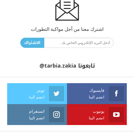
اشترك معنا من أجل مواكبة التطورات
الاشتراك
تابعونا
@tarbia.zakia
فايسبوك
تويتر
انضم الينا
انضم الينا
يوتيوب
انستغرام
انضم الينا
انضم الينا