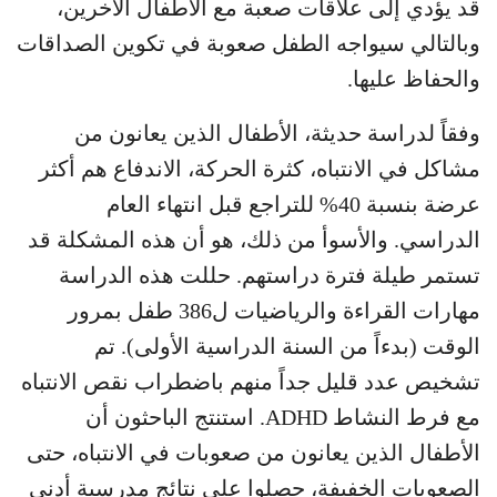
قد يؤدي إلى علاقات صعبة مع الأطفال الآخرين،
وبالتالي سيواجه الطفل صعوبة في تكوين الصداقات
والحفاظ عليها.
وفقاً لدراسة حديثة، الأطفال الذين يعانون من
مشاكل في الانتباه، كثرة الحركة، الاندفاع هم أكثر
عرضة بنسبة 40% للتراجع قبل انتهاء العام
الدراسي. والأسوأ من ذلك، هو أن هذه المشكلة قد
تستمر طيلة فترة دراستهم. حللت هذه الدراسة
مهارات القراءة والرياضيات ل386 طفل بمرور
الوقت (بدءاً من السنة الدراسية الأولى). تم
تشخيص عدد قليل جداً منهم باضطراب نقص الانتباه
مع فرط النشاط ADHD. استنتج الباحثون أن
الأطفال الذين يعانون من صعوبات في الانتباه، حتى
الصعوبات الخفيفة، حصلوا على نتائج مدرسية أدنى