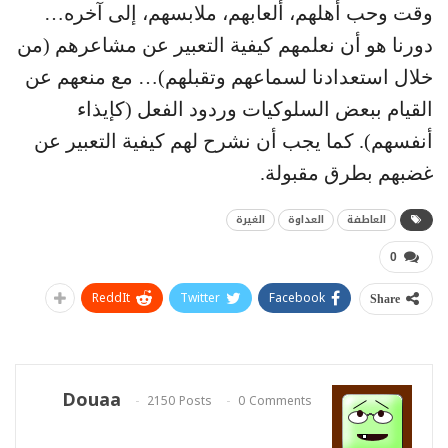
وقت وحب أهلهم، ألعابهم، ملابسهم، إلى آخره…
دورنا هو أن نعلمهم كيفية التعبير عن مشاعرهم (من
خلال استعدادنا لسماعهم وتقبلهم)… مع منعهم عن
القيام ببعض السلوكيات وردود الفعل (كإيذاء
أنفسهم). كما يجب أن نشرح لهم كيفية التعبير عن
غضبهم بطرق مقبولة.
العاطفة
العداوة
الغيرة
0
ReddIt
Twitter
Facebook
Share
Douaa
2150 Posts
0 Comments