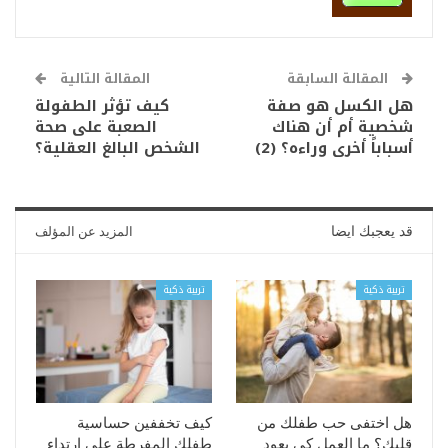
المقالة السابقة
المقالة التالية
هل الكسل هو صفة
كيف تؤثر الطفولة
شخصية أم أن هناك
الصعبة على صحة
أسباباً أخرى وراءه؟ (2)
الشخص البالغ العقلية؟
قد يعجبك ايضا
المزيد عن المؤلف
تربية ذكية
تربية ذكية
هل اختفى حب طفلك من
كيف تخففين حساسية
قلبك؟ ما العمل كي يعود
طفلك المفرطة على ارتداء