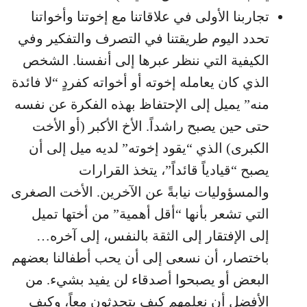
تجاربنا الأولى في علاقاتنا مع إخوتنا وأخواتنا
تحدد اليوم طريقتنا في التصرف والتفكير وفي
الكيفية التي ننظر عبرها إلى أنفسنا. الشخص
الذي كان يعامله إخوته أو أخواته كفردٍ “لا فائدة
منه” يميل إلى الإحتفاظ بهذه الفكرة عن نفسه
حتى حين يصبح راشداً. الأخ الأكبر (أو الأخت
الكبرى) الذي “يقود إخوته” لديه ميل إلى أن
يصبح “قيادياً قائداً”، يتخذ القرارات
والمسؤوليات نيابةً عن الآخرين. الأخت الصغرى
التي تشعر بأنها “أقل أهمية” من أختها تميل
إلى الإفتقار إلى الثقة بالنفس، إلى آخره…
باختصار، أن نسعى إلى أن يحب أطفالنا بعضهم
البعض أو يصبحوا أصدقاء لن يفيد بشيء. من
الأفضل أن نعلمهم كيف يتحدثون معاً، وكيف