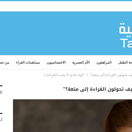
ة الطفل
المراهقون
الأم العصرية
الاختصاصيون
مساهمات القراء
من نح
يف تحولون القراءة إلى متعة؟
الولد-الذي-لا-يحب-القراءة-1
يف تحولون القراءة إلى متعة؟"
ال
أح