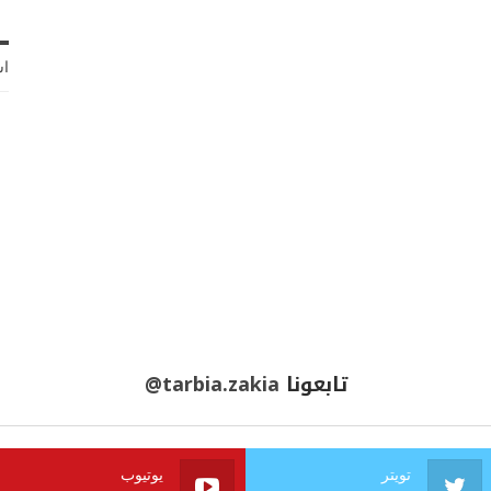
اش
تابعونا
@tarbia.zakia
تويتر
يوتيوب