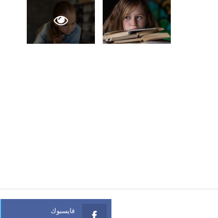
فايسبوك