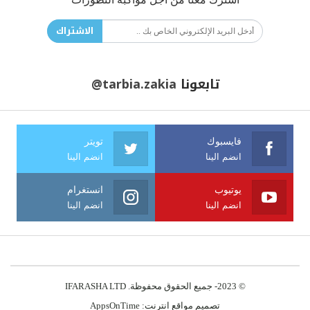
الاشتراك
تابعونا
@tarbia.zakia
فايسبوك
تويتر
انضم الينا
انضم الينا
يوتيوب
انستغرام
انضم الينا
انضم الينا
© 2023- جميع الحقوق محفوظة. IFARASHA LTD
تصميم مواقع انترنت:
AppsOnTime