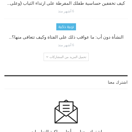
كيف تخففين حساسية طفلك المفرطة على ارتداء الثياب (وعلى…
6 أشهر منذ
تربية ذكية
النشأة دون أب: ما عواقب ذلك على الفتاة وكيف تتعافى منها؟…
6 أشهر منذ
تحميل المزيد من المشاركات
اشترك معنا
اشترك معنا من أجل مواكبة التطورات