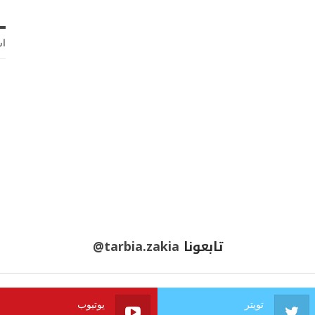
اش
تابعونا
@tarbia.zakia
تويتر
يوتيوب