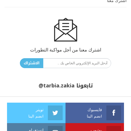
اشترك معنا
اشترك معنا من أجل مواكبة التطورات
الاشتراك
تابعونا
@tarbia.zakia
فايسبوك
تويتر
انضم الينا
انضم الينا
يوتيوب
انستغرام