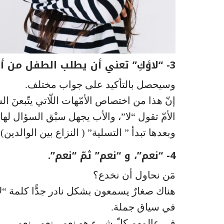
3- “لاؤكِ” تعني أن يطلب الطفل من أبيه.
وسيحصل بالتأكيد على جواب مختلف.
إنّ هذا من اختصاص الأمّهات اللّاتي يتّبعنَ الشع
الأمّ تقول “لا”، والأب يجهل سبْق السؤال لها
وبعدها تبدأ ” التسلية” ( النزاع بين الوالدين).
4- “نعم”، و “نعم” ثمّ “نعم”.
مَن نحاول أن نخدع؟
هناك صغارٌ يسمعون بشكل نادر جدًّا كلمة “لا”
في سياق جملة.
في عالمهم كلّ شيء هو نعم ، نعم ، نعم.