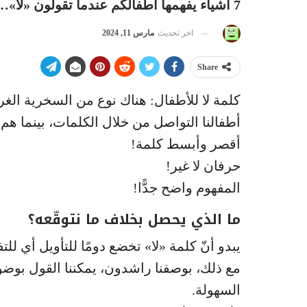
7 أشياء يفهمها أطفالكم عندما تقولون «لا»…إنها تعني لهم شيئاً آخر !
اخر تحديث
مارس 11, 2024
Share
كلمة لا للأطفال: هناك نوع من السخرية الغر
أطفالنا التواصل من خلال الكلمات، بينما هم ع
أقصر وأبسط كلمة!
حرفان لا غير!
المفهوم واضح جدًّا!
ما الذي يحصل بخلاف ما نتوقّعه؟
يبدو أنّ كلمة «لا» تخضع دومًا للتأويل أي ل
مع ذلك، بوصفنا راشدون، يمكننا القول بوضوح
السهولة.