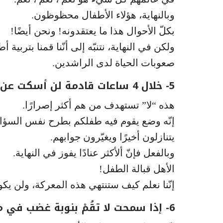
وبالنهاية، هؤلاء الأطفال محظوظون.
بكلّ الأحوال هذا ما يعتقدونه! ونحن أيضًا!
ولكن في النهاية، نتنبّه إلى أنّنا قمنا بتربي
صعوبات الحياة لدى الراشدين.
5- خلال 4 ساعات قادمة لن أسكت عن إتعابكم كلّ 15 دقيقة
هذه “لا” تستهدف من هم أكثر إصرارًا.
إنّه وضع يقوم فيه طفلكم بطرح نفس السؤال مر
يتنازلون أخيرًا ويغيّرون جوابهم.
وبالفعل فإنّ ألأكثر عنادًا يفوز في النهاية.
الأهل قبالة الطفل!
إنّنا نعلم كيف ستنتهي هذه المعركة، ولن يكون
6- إذا سمحت لا تقُمْ بنوبة غضب في مكان عام