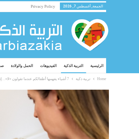
الجمعة, أغسطس 7, 2026
Privacy Policy
الرئيسية
التربية الذكية
الفيديوهات
الحمل والولادة
صح
Home
تربية ذكية
7 أشياء يفهمها أطفالكم عندما تقولون «لا»…إنها تعني لهم شيئاً آخر !