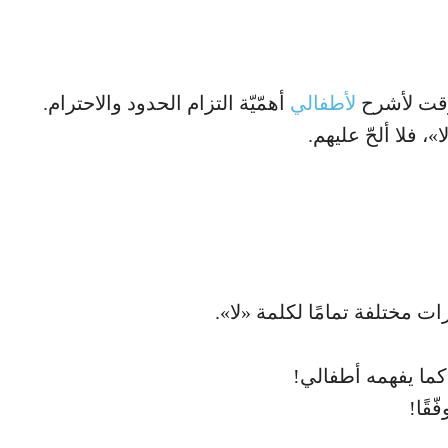
لوقت لأشرح
لأطفالي
أهمّيّة التزام الحدود والاحترام.
، فلا ألحّ عليهم.
ت مختلفة تمامًا لكلمة «لا».
ما يفهمه أطفالي!
ّقًا!