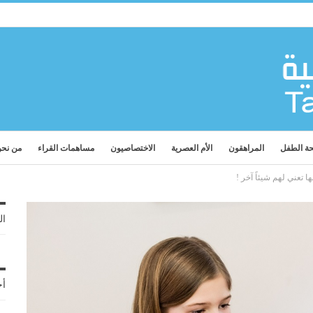
ة الطفل
المراهقون
الأم العصرية
الاختصاصيون
مساهمات القراء
من نح
ال
أح