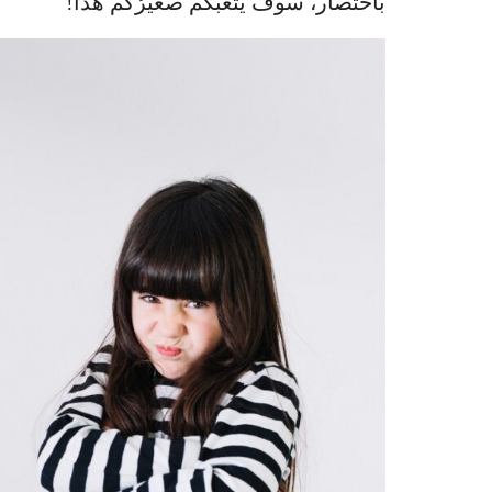
باختصار، سوف يُتعبكم صغيرُكم هذا!