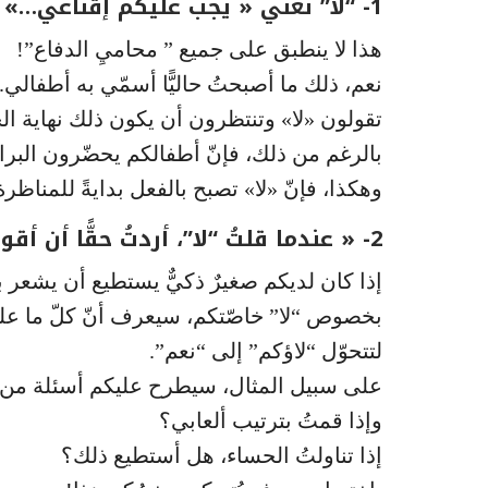
1- “لا” تعني « يجب عليكم إقناعي…»
هذا لا ينطبق على جميع ” محاميِ الدفاع”!
نعم، ذلك ما أصبحتُ حاليًّا أسمّي به أطفالي.
تقولون «لا» وتنتظرون أن يكون ذلك نهاية الح
بالرغم من ذلك، فإنّ أطفالكم يحضّرون البراهي
وهكذا، فإنّ «لا» تصبح بالفعل بدايةً للمناظرة
2- « عندما قلتُ “لا”، أردتُ حقًّا أن أقول…»
إذا كان لديكم صغيرٌ ذكيٌّ يستطيع أن يشعر ب
بخصوص “لا” خاصّتكم، سيعرف أنّ كلّ ما عليه 
لتتحوّل “لاؤكم” إلى “نعم”.
على سبيل المثال، سيطرح عليكم أسئلة من 
وإذا قمتُ بترتيب ألعابي؟
إذا تناولتُ الحساء، هل أستطيع ذلك؟