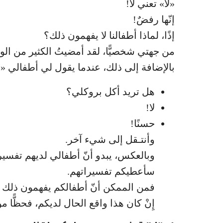
«لا» تعني لا!
إنّها رفضٌ!
إذًا، لماذا أطفالنا لا يفهمون ذلك؟
من جهتي شخصيًّا، لقد أمضيتُ الكثير من ا
بالإضافة إلى ذلك، عندما يقول لي أطفالي «لا»
هل تريد أكل بروكلي؟
لا!
حسنًا!
وأنتـقل إلى شيء آخر.
وبالعكس، يبدو أنّ أطفالي لديهم تفسيرا
سأعطيكم تفسيراتهم.
فمن الممكن أنّ أطفالكم يفهمون ذلك ك
إِنْ كان هذا واقع الحال لديكم، فحظًّا موف