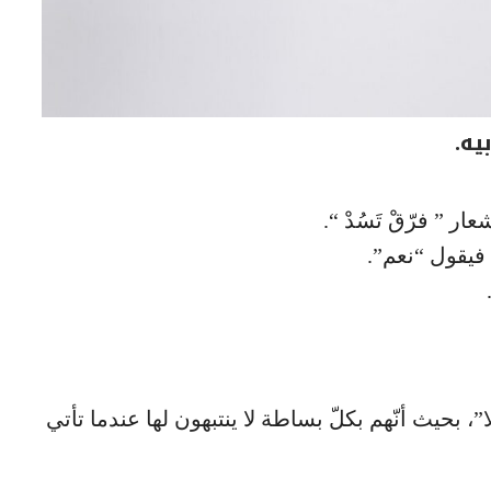
ار ” فرّقْ تَسُدْ “.
 فيقول “نعم”.
، بحيث أنّهم بكلّ بساطة لا ينتبهون لها عندما تأتي