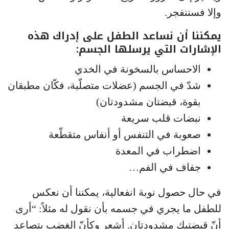
وإلا فسننفجر.
يمكننا أن نساعد الطفل على إدراك هذه
الإشارات التي يرسلها الجسم:
الاحساس بالسخونة في الخدي
شدّ في الجسم (عضلات متصلّبة، فكّان مطبقان
بقوة، قبضتان مشدودتان)
نبضات قلب سريعة
صعوبة في التنفس أو أنفاس متقطّعة
اضطراب في المعدة
جفاف في الفم…
في حال حصول نوبة انفعالية، يمكننا أن نعكس
للطفل ما يجري في جسمه بأن نقول له مثلاً: “أرى
أنّ قبضتيك مشدودتان. أشعر وكأنّ الغضب يتصاعد