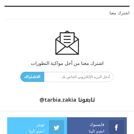
اشترك معنا
اشترك معنا من أجل مواكبة التطورات
الاشتراك
تابعونا
@tarbia.zakia
فايسبوك
تويتر
انضم الينا
انضم الينا