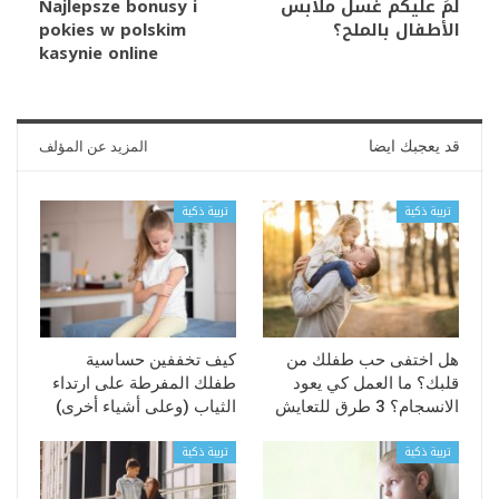
لمَ عليكم غسل ملابس
Najlepsze bonusy i
الأطفال بالملح؟
pokies w polskim
kasynie online
قد يعجبك ايضا
المزيد عن المؤلف
تربية ذكية
تربية ذكية
هل اختفى حب طفلك من
كيف تخففين حساسية
قلبك؟ ما العمل كي يعود
طفلك المفرطة على ارتداء
الانسجام؟ 3 طرق للتعايش
الثياب (وعلى أشياء أخرى)
تربية ذكية
تربية ذكية