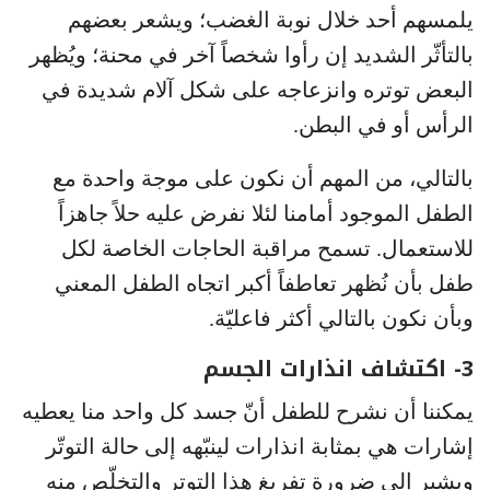
يلمسهم أحد خلال نوبة الغضب؛ ويشعر بعضهم
بالتأثّر الشديد إن رأوا شخصاً آخر في محنة؛ ويُظهر
البعض توتره وانزعاجه على شكل آلام شديدة في
الرأس أو في البطن.
بالتالي، من المهم أن نكون على موجة واحدة مع
الطفل الموجود أمامنا لئلا نفرض عليه حلاً جاهزاً
للاستعمال. تسمح مراقبة الحاجات الخاصة لكل
طفل بأن نُظهر تعاطفاً أكبر اتجاه الطفل المعني
وبأن نكون بالتالي أكثر فاعليّة.
3- اكتشاف انذارات الجسم
يمكننا أن نشرح للطفل أنّ جسد كل واحد منا يعطيه
إشارات هي بمثابة انذارات لينبّهه إلى حالة التوتّر
ويشير إلى ضرورة تفريغ هذا التوتر والتخلّص منه