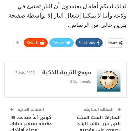
لذلك لديكم أطفال يعتقدون أن النار تختبئ في
ولاعة وأننا لا يمكننا إشعال النار إلا بواسطة صفيحة
بنزين خالي من الرصاص.
ReddIt
Twitter
Facebook
Share
موقع التربية الذكية
2626 Posts
0 Comments
المقالة السابقة
المقالة التالية
العبارات الست الغبيّة
كوني أماً مبدعة: 45
التي تبرر عقاب الولد
دقيقة ستغير حياتك
بصفعه على مؤخرته
وحياة أولادك