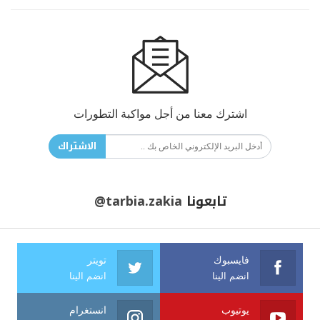
اشترك معنا من أجل مواكبة التطورات
الاشتراك
تابعونا
@tarbia.zakia
فايسبوك
تويتر
انضم الينا
انضم الينا
يوتيوب
انستغرام