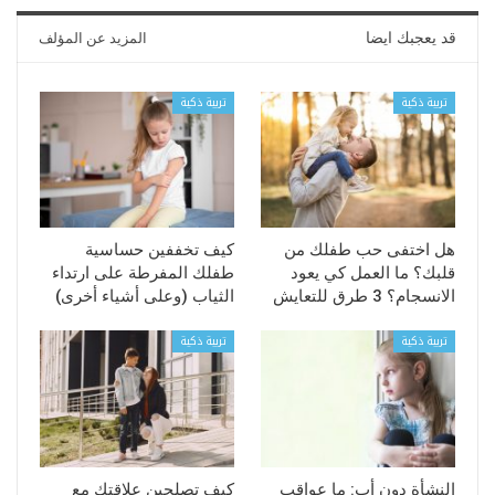
قد يعجبك ايضا
المزيد عن المؤلف
تربية ذكية
تربية ذكية
هل اختفى حب طفلك من
كيف تخففين حساسية
قلبك؟ ما العمل كي يعود
طفلك المفرطة على ارتداء
الانسجام؟ 3 طرق للتعايش
الثياب (وعلى أشياء أخرى)
تربية ذكية
تربية ذكية
النشأة دون أب: ما عواقب
كيف تصلحين علاقتك مع