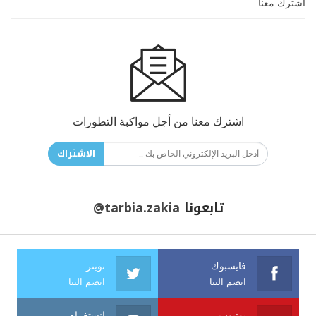
اشترك معنا
اشترك معنا من أجل مواكبة التطورات
الاشتراك
تابعونا
@tarbia.zakia
فايسبوك
تويتر
انضم الينا
انضم الينا
يوتيوب
انستغرام