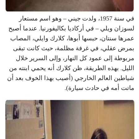
في سنة 1957، ولدت جيني – وهو اسم مستعار
لسوزان ويلي – في أركاديا بكاليفورنيا. عندما أصبح
عمرها سنتان، حبسها أبوها، كلارك وايلي، المصاب
بمرض عقلي، في غرفة مظلمة، حيث كانت تبقى
مربوطة إلى عمود كل النهار، وإلى السرير خلال
الليل. بهذه الطريقة، ظن كلارك أنه يحمي ابنته من
شياطين العالم الخارجي (أصيب بهذا الخوف بعد أن
ماتت أمه في حادث سيارة).