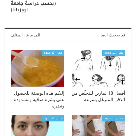
(بحسب دراسة جامعة
لويزيانا)
قد يعجبك ايضا
المزيد عن المؤلف
جمال بلا حدود
جمال بلا حدود
أفضل 10 تمارين للتخلّص من
إليكم هذه الوصفة للحصول
الذقن المترهّل بسرعة
على بشرة صحّية ومشدودة
ونضرة
جمال بلا حدود
جمال بلا حدود