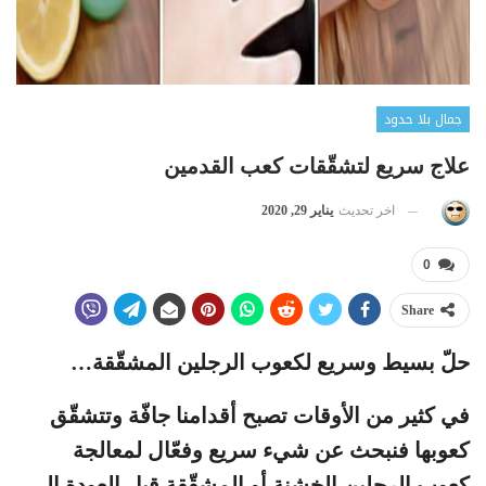
جمال بلا حدود
علاج سريع لتشقّقات كعب القدمين
اخر تحديث
يناير 29, 2020
0
Share
حلّ بسيط وسريع لكعوب الرجلين المشقّقة…
في كثير من الأوقات تصبح أقدامنا جافّة وتتشقّق
كعوبها فنبحث عن شيء سريع وفعّال لمعالجة
كعوب الرجلين الخشنة أو المشقّقة قبل العودة إلى