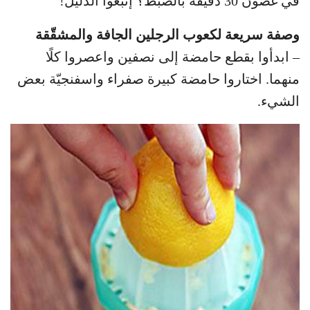
في غضون 30 دقيقة بالضبط؟ إتبعوا الدليل!
وصفة سريعة لكعوب الرجلين الجافة والمشقّقة
– ابدأوا بقطع حامضة إلى نصفين واعصروا كلًا
منهما. اختاروا حامضة كبيرة صفراء واسفنجيّة بعض
الشيء.