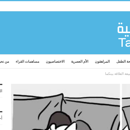
ة الطفل
المراهقون
الأم العصرية
الاختصاصيون
مساهمات القراء
من نح
ال
أح