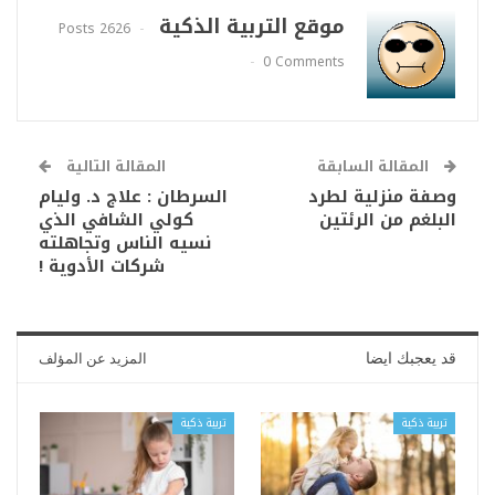
موقع التربية الذكية
2626 Posts
0 Comments
المقالة السابقة
المقالة التالية
وصفة منزلية لطرد
السرطان : علاج د. وليام
البلغم من الرئتين
كولي الشافي الذي
نسيه الناس وتجاهلته
شركات الأدوية !
قد يعجبك ايضا
المزيد عن المؤلف
تربية ذكية
تربية ذكية