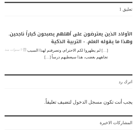
تعليق 1
الأولاد الذين يعترضون على أهلهم يصبحون كباراً ناجحين.
وهذا ما يقوله العلم. - التربية الذكية
9 سنوات منذ
[…] لم يظهروا لكم الاحترام، وتصرفتم لهذا السبب
تجاههم بغضب، هذا سيعطيهم درساً […]
اترك رد
يجب أنت تكون
مسجل الدخول
لتضيف تعليقاً.
المشاركات الاخيرة