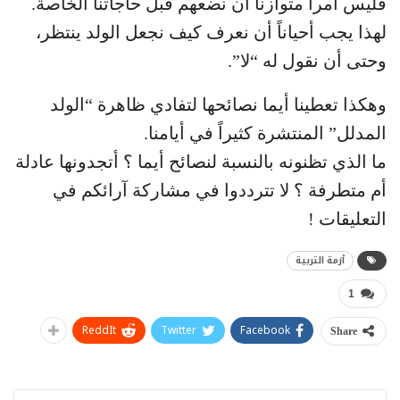
فليس أمراً متوازناً أن نضعهم قبل حاجاتنا الخاصة.
لهذا يجب أحياناً أن نعرف كيف نجعل الولد ينتظر،
وحتى أن نقول له “لا”.
وهكذا تعطينا أيما نصائحها لتفادي ظاهرة “الولد
المدلل” المنتشرة كثيراً في أيامنا.
ما الذي تظنونه بالنسبة لنصائح أيما ؟ أتجدونها عادلة
أم متطرفة ؟ لا تترددوا في مشاركة آرائكم في
التعليقات !
أزمة التربية
1
ReddIt
Twitter
Facebook
Share