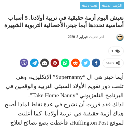
التربية الذكية
تربية ذكية
نعيش اليوم أزمة حقيقية في تربية أولادنا. 5 أسباب
أساسية تحددها أيما جينر،الأخصائية التربوية الشهيرة
اخر تحديث
فبراير 5, 2020
1
Share
أيما جينر هي ال “Supernanny” الإنكليزية، وهي
تلعب دور تقويم الأولاد السيئي التربية والوقحين في
البرنامج التلفزيوني “Take Home Nanny”.
لذلك فقد قررت أن تشرح في عدة نقاط لماذا أصبح
هناك أزمة حقيقية في تربية أولادنا كما أعلنت
لموقع Huffington Post، فأعطت بضع نصائح لعلاج