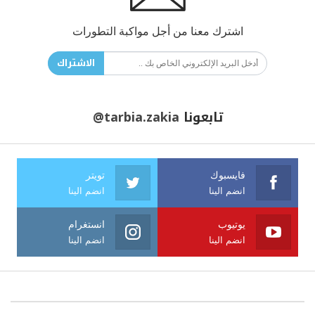
اشترك معنا من أجل مواكبة التطورات
الاشتراك
تابعونا
@tarbia.zakia
فايسبوك
تويتر
انضم الينا
انضم الينا
يوتيوب
انستغرام
انضم الينا
انضم الينا