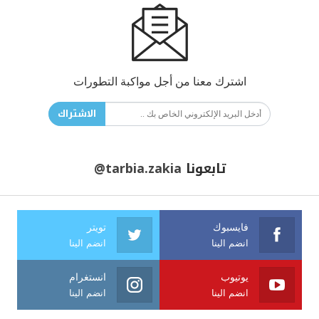
اشترك معنا من أجل مواكبة التطورات
الاشتراك
تابعونا
@tarbia.zakia
فايسبوك
تويتر
انضم الينا
انضم الينا
يوتيوب
انستغرام
انضم الينا
انضم الينا