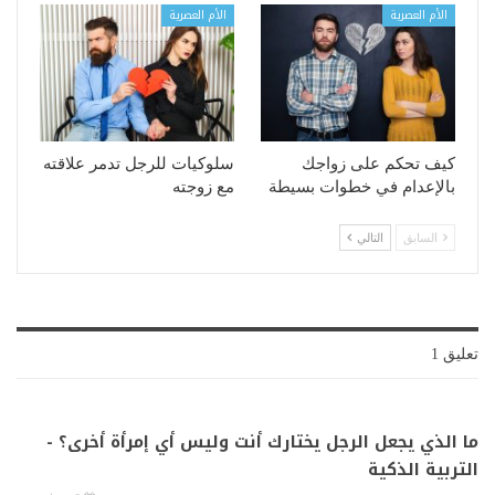
الأم العصرية
الأم العصرية
كيف تحكم على زواجك
سلوكيات للرجل تدمر علاقته
بالإعدام في خطوات بسيطة
مع زوجته
السابق
التالي
تعليق 1
ما الذي يجعل الرجل يختارك أنت وليس أي إمرأة أخرى؟ -
التربية الذكية