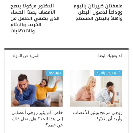
ملعقتان كبيرتان باليوم
الدكتور مركولا ينصح
ووداعاً لدهون البطن
الأمهات بهذا الحساء
وأهلاً بالبطن المسطح
الذي يشفي الطفل من
الكريب والزكام
والالتهابات
قد يعجبك ايضا
المزيد عن المؤلف
أسرار الرجل والمرأة
تربية ذكية
زوجي مزعج ويثير الأعصاب
خاص: لمَ يثير زوجي أعصابي
وأريد أن يتغيّر!
إلى هذا الحد؟ هل يفعل ذلك
عن عمد؟