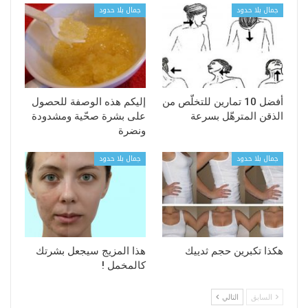
جمال بلا حدود
جمال بلا حدود
أفضل 10 تمارين للتخلّص من
إليكم هذه الوصفة للحصول
الذقن المترهّل بسرعة
على بشرة صحّية ومشدودة
ونضرة
جمال بلا حدود
جمال بلا حدود
هكذا تكبرين حجم ثدييك
هذا المزيج سيجعل بشرتك
كالمخمل !
السابق
التالي