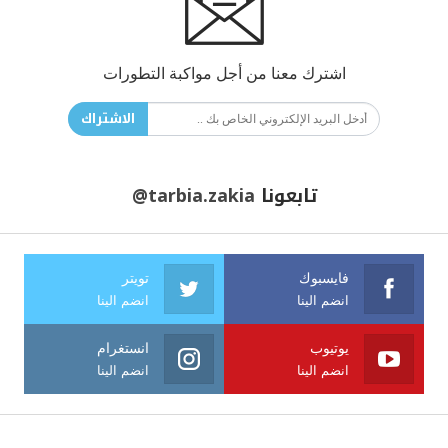
اشترك معنا من أجل مواكبة التطورات
الاشتراك
تابعونا
@tarbia.zakia
فايسبوك
تويتر
انضم الينا
انضم الينا
يوتيوب
انستغرام
انضم الينا
انضم الينا