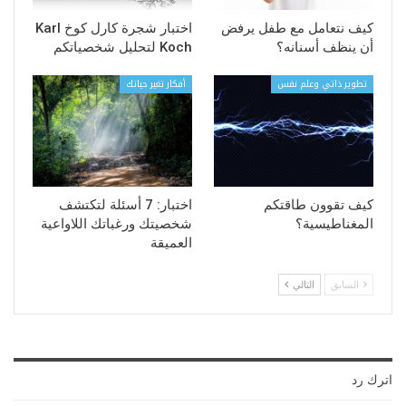
كيف نتعامل مع طفل يرفض
اختبار شجرة كارل كوخ Karl
أن ينظف أسنانه؟
Koch لتحليل شخصياتكم
تطوير ذاتي وعلم نفس
أفكار تغير حياتك
كيف تقوون طاقتكم
اختبار: 7 أسئلة لتكتشف
المغناطيسية؟
شخصيتك ورغباتك اللاواعية
العميقة
السابق
التالي
اترك رد