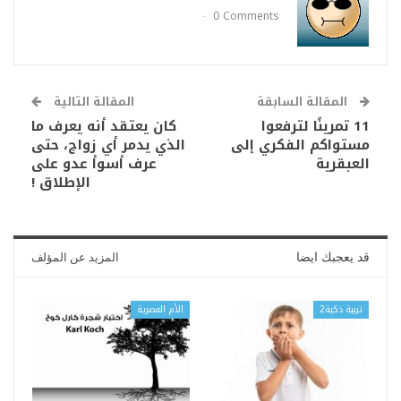
0 Comments
المقالة السابقة
المقالة التالية
11 تمرينًا لترفعوا
كان يعتقد أنه يعرف ما
مستواكم الفكري إلى
الذي يدمر أي زواج، حتى
العبقرية
عرف أسوأ عدو على
الإطلاق !
قد يعجبك ايضا
المزيد عن المؤلف
تربية ذكية2
الأم العصرية