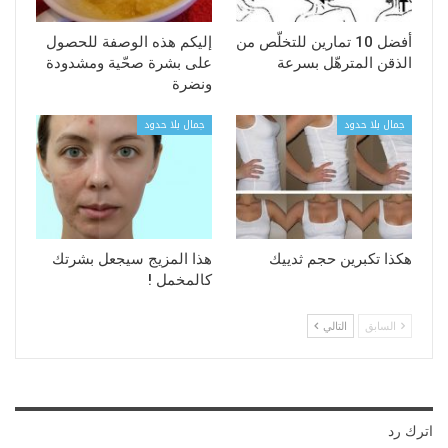
أفضل 10 تمارين للتخلّص من
إليكم هذه الوصفة للحصول
الذقن المترهّل بسرعة
على بشرة صحّية ومشدودة
ونضرة
جمال بلا حدود
جمال بلا حدود
هكذا تكبرين حجم ثدييك
هذا المزيج سيجعل بشرتك
كالمخمل !
السابق
التالي
اترك رد