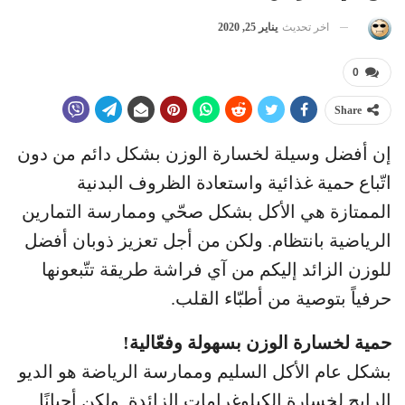
اخر تحديث
يناير 25, 2020
0
Share
إن أفضل وسيلة لخسارة الوزن بشكل دائم من دون
اتّباع حمية غذائية واستعادة الظروف البدنية
الممتازة هي الأكل بشكل صحّي وممارسة التمارين
الرياضية بانتظام. ولكن من أجل تعزيز ذوبان أفضل
للوزن الزائد إليكم من آي فراشة طريقة تتّبعونها
حرفياً بتوصية من أطبّاء القلب.
حمية لخسارة الوزن بسهولة وفعّالية!
بشكل عام الأكل السليم وممارسة الرياضة هو الديو
الرابح لخسارة الكيلوغرامات الزائدة. ولكن أحيانًا