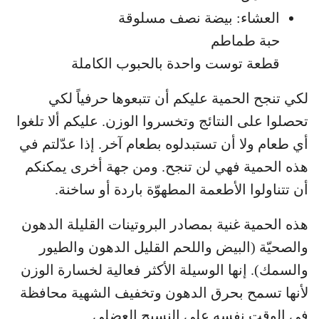
العشاء: بيضة نصف مسلوقة
حبة طماطم
قطعة توست واحدة بالحبوب الكاملة
لكي تنجح الحمية عليكم أن تتبعوها حرفياً لكي
تحصلوا على النتائج وتخسروا الوزن. عليكم ألا تلغوا
أي طعام ولا أن تستبدلوه بطعام آخر. إذا عدّلتم في
هذه الحمية فهي لن تنجح. ومن جهة أخرى يمكنكم
أن تتناولوا الأطعمة المطهوّة باردة أو ساخنة.
هذه الحمية غنية بمصادر البروتينات القليلة الدهون
والصحيّة (البيض واللحم القليل الدهون والطيور
والسمك). إنها الوسيلة الأكثر فعالية لخسارة الوزن
لأنها تسمح بحرق الدهون وتخفيف الشهية محافظة
في الوقت نفسه على النسيج العضلي.