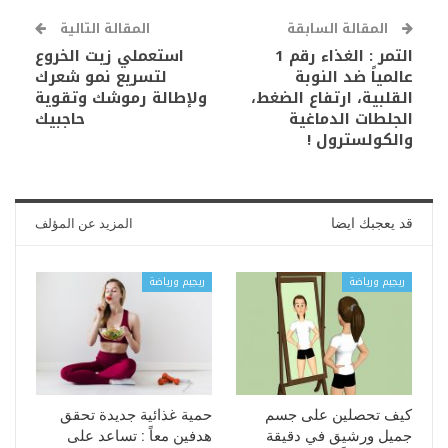
المقالة السابقة
المقالة التالية
التمر : الغذاء رقم 1
استعملي زيت الخروع
عالمياً ضد النوبة
لتسريع نمو شعرك
القلبية، ارتفاع الضغط،
ولإطالة رموشك وتقوية
الجلطات الدماغية
حاجبيك
والكولسترول !
قد يعجبك ايضا
المزيد عن المؤلف
ريجيم ورياضة
ريجيم ورياضة
كيف تحصلين على جسم
حمية غذائية جديدة تحقق
جميل ورشيق في دقيقة
هدفين معاً : تساعد على