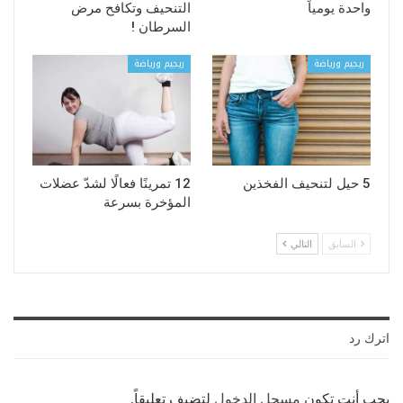
واحدة يومياً
التنحيف وتكافح مرض
السرطان !
ريجيم ورياضة
ريجيم ورياضة
5 حيل لتنحيف الفخذين
12 تمرينًا فعالًا لشدّ عضلات
المؤخرة بسرعة
السابق
التالي
اترك رد
يجب أنت تكون
مسجل الدخول
لتضيف تعليقاً.