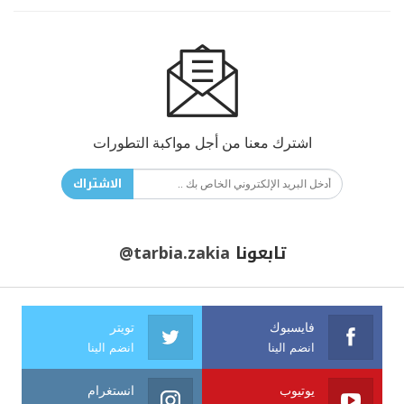
اشترك معنا من أجل مواكبة التطورات
الاشتراك
تابعونا
@tarbia.zakia
فايسبوك
تويتر
انضم الينا
انضم الينا
يوتيوب
انستغرام