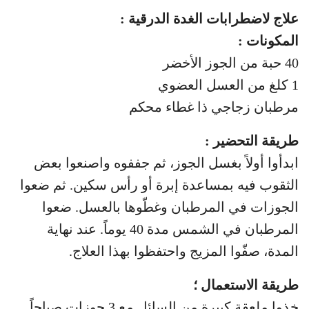
علاج لاضطرابات الغدة الدرقية :
المكونات :
40 حبة من الجوز الأخضر
1 كلغ من العسل العضوي
مرطبان زجاجي ذا غطاء محكم
طريقة التحضير :
ابدأوا أولاً بغسل الجوز، ثم جففوه واصنعوا بعض
الثقوب فيه بمساعدة إبرة أو رأس سكين. ثم ضعوا
الجوزات في المرطبان وغطّوها بالعسل. ضعوا
المرطبان في الشمس مدة 40 يوماً. عند نهاية
المدة، صفّوا المزيج واحتفظوا بهذا العلاج.
طريقة الاستعمال ؛
خذوا ملعقة كبيرة من السائل مع 3 جوزات صباحاً