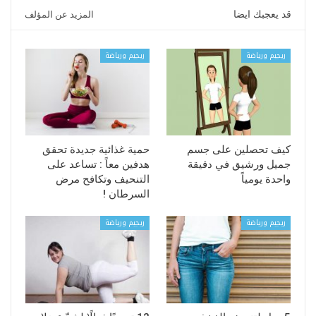
قد يعجبك ايضا
المزيد عن المؤلف
ريجيم ورياضة
ريجيم ورياضة
كيف تحصلين على جسم
حمية غذائية جديدة تحقق
جميل ورشيق في دقيقة
هدفين معاً : تساعد على
واحدة يومياً
التنحيف وتكافح مرض
السرطان !
ريجيم ورياضة
ريجيم ورياضة