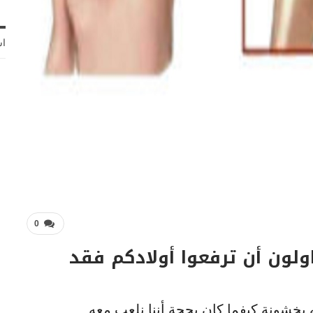
اش
0
اولون أن ترفعوا أولادكم فقد
 بخشونة كيفما كان بحجة أننا نلعب معه.