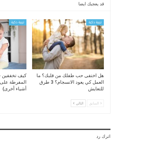
قد يعجبك ايضا
تربية ذكية
تربية ذكية
هل اختفى حب طفلك من قلبك؟ ما
كيف تخففين 
العمل كي يعود الانسجام؟ 3 طرق
المفرطة على ا
للتعايش
أشياء أخرى)
السابق
التالي
اترك رد