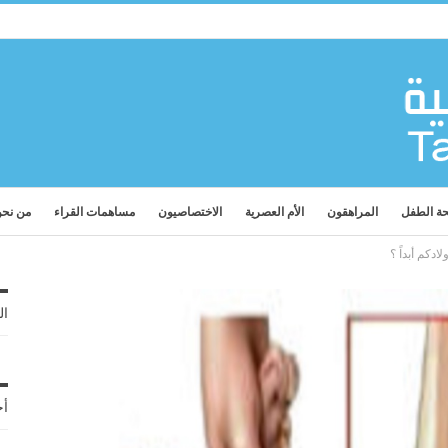
ة الطفل
المراهقون
الأم العصرية
الاختصاصيون
مساهمات القراء
من نح
ادكم أبداً ؟
ال
أح