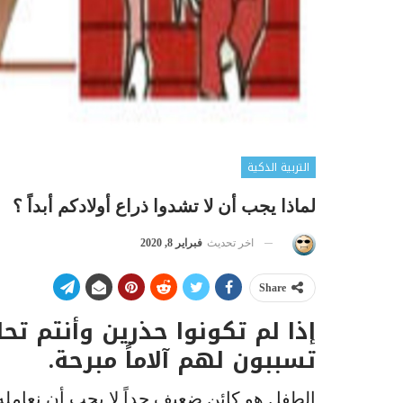
التربية الذكية
لماذا يجب أن لا تشدوا ذراع أولادكم أبداً ؟
اخر تحديث
فبراير 8, 2020
Share
إذا لم تكونوا حذرين وأنتم تح
تسببون لهم آلاماً مبرحة.
الطفل هو كائن ضعيف جداً لا يحب أن نعامله