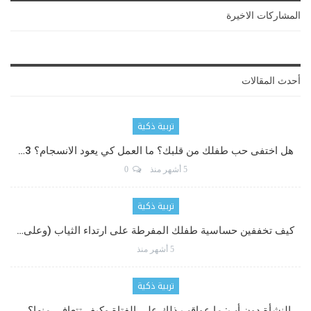
المشاركات الاخيرة
أحدث المقالات
تربية ذكية
هل اختفى حب طفلك من قلبك؟ ما العمل كي يعود الانسجام؟ 3…
5 أشهر منذ
0
تربية ذكية
كيف تخففين حساسية طفلك المفرطة على ارتداء الثياب (وعلى…
5 أشهر منذ
تربية ذكية
النشأة دون أب: ما عواقب ذلك على الفتاة وكيف تتعافى منها؟…