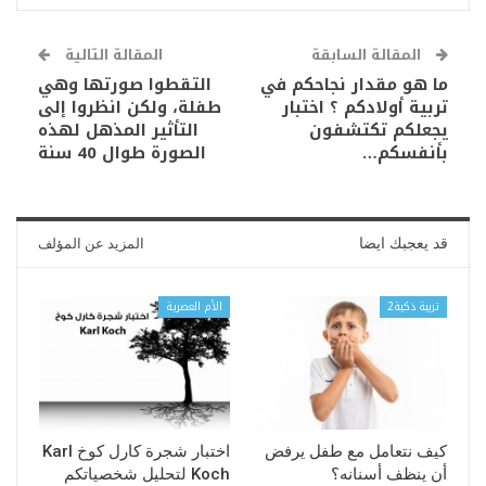
المقالة السابقة
المقالة التالية
ما هو مقدار نجاحكم في
التقطوا صورتها وهي
تربية أولادكم ؟ اختبار
طفلة، ولكن انظروا إلى
يجعلكم تكتشفون
التأثير المذهل لهذه
بأنفسكم…
الصورة طوال 40 سنة
قد يعجبك ايضا
المزيد عن المؤلف
تربية ذكية2
الأم العصرية
كيف نتعامل مع طفل يرفض
اختبار شجرة كارل كوخ Karl
أن ينظف أسنانه؟
Koch لتحليل شخصياتكم