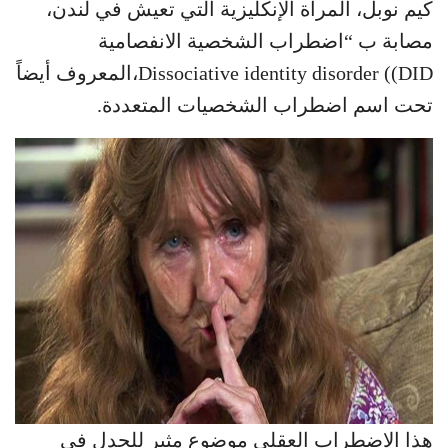
كيم نوبل، المرأة الإنكليزية التي تعيش في لندن،
مصابة ب “اضطراب الشخصية الانفصامية
Dissociative identity disorder ((DID،المعروف أيضاً
تحت اسم اضطراب الشخصيات المتعددة.
هذا الاضطراب العقلي موضوع مثير للجدل في