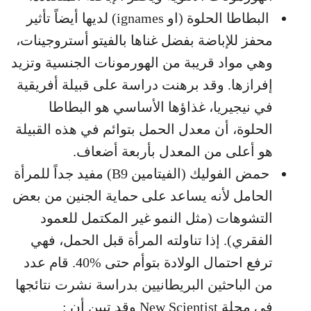
البطاطا الحلوة (او ignames) لديها أيضاً تأثير
محفز للإباضة بفضل غناها بالفيتو أستروجينات،
وهي مواد قريبة من الهورمونات الجنسية وتزيد
إفرازها. وقد برهنت دراسة على قبيلة أفريقية
في نيجيريا، غذاؤها الأساسي هو البطاطا
الحلوة، أن معدل الحمل بتوائم في هذه القبيلة
هو أعلى من المعدل بأربعة أضعاف.
حمض الفوليك (الفيتامين B9) مفيد جداً للمرأة
الحامل لأنه يساعد على حماية الجنين من بعض
التشوهات (مثل النمو غير المكتمل للعمود
الفقري). إذا تناولته المرأة قبل الحمل، فهي
ترفع احتمال الولادة بتوأم حتى %40. قام عدد
من الباحثين البريطانيين بدراسة نشرت نتائجها
في مجلة New Scientist وقد تبين أن :