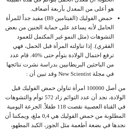
هو أعلى من المعدل بأربعة أضعاف.
حمض الفوليك (الفيتامين B9) مفيد جداً للمرأة
الحامل لأنه يساعد على حماية الجنين من بعض
التشوهات (مثل النمو غير المكتمل للعمود
الفقري). إذا تناولته المرأة قبل الحمل، فهي
ترفع احتمال الولادة بتوأم حتى %40. قام عدد
من الباحثين البريطانيين بدراسة نشرت نتائجها
في مجلة New Scientist وقد تبين أن :
من أصل 100000 امرأة تناولن حمض الفوليك قبل
الولادة، نجد أن عدد التوائم زاد 572 توأم والتشوهات
في القناة العصبية نقصت 118 طفلاً. الجرعة اليومية
المطلوبة من حمض الفوليك هي 0,4 ملغ، ويمكننا أن
نجدها في بضعة أطعمة مثل الجوز، الكبد المطهو،