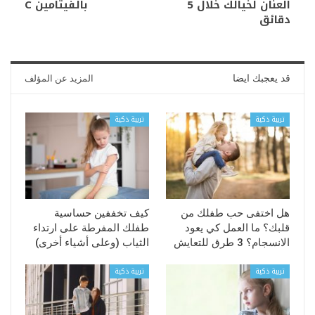
العنان لخيالك خلال 5
بالفيتامين C
دقائق
قد يعجبك ايضا
المزيد عن المؤلف
تربية ذكية
تربية ذكية
هل اختفى حب طفلك من
كيف تخففين حساسية
قلبك؟ ما العمل كي يعود
طفلك المفرطة على ارتداء
الانسجام؟ 3 طرق للتعايش
الثياب (وعلى أشياء أخرى)
تربية ذكية
تربية ذكية