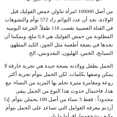
من أصل 100000 امرأة تناولن حمض الفوليك قبل
الولادة، نجد أن عدد التوائم زاد 572 توأم والتشوهات
في القناة العصبية نقصت 118 طفلاً. الجرعة اليومية
المطلوبة من حمض الفوليك هي 0,4 ملغ، ويمكننا أن
نجدها في بضعة أطعمة مثل الجوز، الكبد المطهو،
السبانخ، الخس، الهليون، البقدونس، الخ.
الحمل بطفل وولادته بصحة جيدة هي تجربة خارقة لا
يمكن وصفها بكلمات. لكن الحمل بتوأم تجربة أكثر
روعة ومغامرة مثيرة تحلم بها المزيد من النساء. مع
هذا، فاحتمال حدوث هذا النوع من الحمل يبقى
محدوداً : فقط 3 نساء من أصل 100 يحملن بتوأم. إذا
أردتم معرفة العوامل التي تساعد على الحمل بتوأم
وكيف تشجعونها، اقرأوا ما يلي.