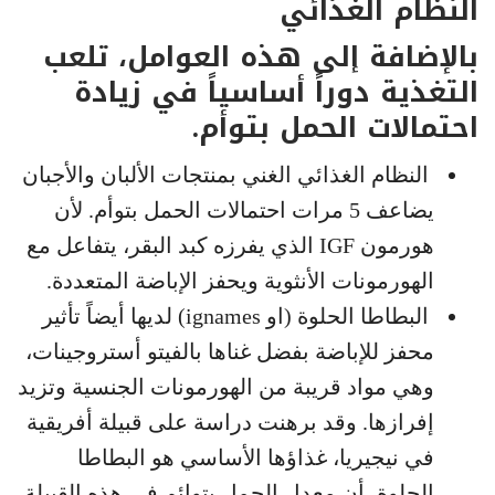
النظام الغذائي
بالإضافة إلى هذه العوامل، تلعب
التغذية دوراً أساسياً في زيادة
احتمالات الحمل بتوأم.
النظام الغذائي الغني بمنتجات الألبان والأجبان
يضاعف 5 مرات احتمالات الحمل بتوأم. لأن
هورمون IGF الذي يفرزه كبد البقر، يتفاعل مع
الهورمونات الأنثوية ويحفز الإباضة المتعددة.
البطاطا الحلوة (او ignames) لديها أيضاً تأثير
محفز للإباضة بفضل غناها بالفيتو أستروجينات،
وهي مواد قريبة من الهورمونات الجنسية وتزيد
إفرازها. وقد برهنت دراسة على قبيلة أفريقية
في نيجيريا، غذاؤها الأساسي هو البطاطا
الحلوة، أن معدل الحمل بتوائم في هذه القبيلة