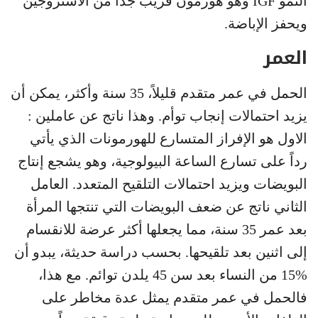
النمو IGF وهو هورمون قريب جداً من الأستروجين
ويحفز الإباضة.
العمر
الحمل في عمر متقدم قليلاً، 35 سنة وأكثر، يمكن أن
يزيد احتمالات إنجاب توأم. وهذا ناتج عن عاملين :
الاول هو الإفراز المتسارع للهورمونات الذي يأتي
رداً على تسارع الساعة البيولوجية، وهو يشجع إنتاج
البويضات ويزيد احتمالات التلقيح المتعدد. العامل
الثاني ناتج عن ضعف البويضات التي تنتجها المرأة
بعد عمر 35 سنة، مما يجعلها أكثر عرضة للانقسام
إلى اثنين بعد تلقيحها. بحسب دراسة حديثة، يبدو أن
%15 من النساء بعد سن 45 يلدن توائم. مع هذا،
فالحمل في عمر متقدم يمثل عدة مخاطر على