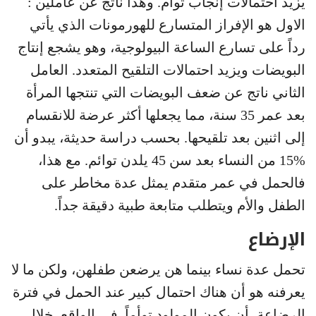
يزيد احتمالات إنجاب توأم. وهذا ناتج عن عاملين :
الاول هو الإفراز المتسارع للهورمونات الذي يأتي
رداً على تسارع الساعة البيولوجية، وهو يشجع إنتاج
البويضات ويزيد احتمالات التلقيح المتعدد. العامل
الثاني ناتج عن ضعف البويضات التي تنتجها المرأة
بعد عمر 35 سنة، مما يجعلها أكثر عرضة للانقسام
إلى اثنين بعد تلقيحها. بحسب دراسة حديثة، يبدو أن
%15 من النساء بعد سن 45 يلدن توائم. مع هذا،
فالحمل في عمر متقدم يمثل عدة مخاطر على
الطفل والأم ويتطلب متابعة طبية دقيقة جداً.
الإرضاع
تحمل عدة نساء بينما هن يرضعن طفلهن، ولكن ما لا
يعرفنه هو أن هناك احتمال كبير عند الحمل في فترة
الرضاعة، أن يكون المولود توأماً. في الواقع، خلال