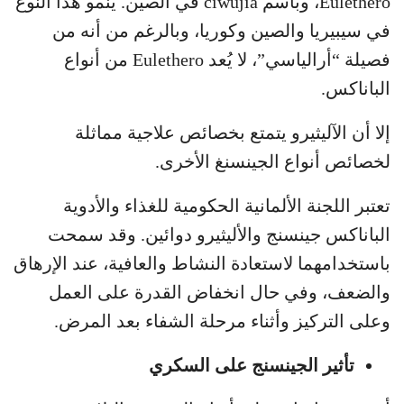
Eulethero، وباسم ciwujia في الصين. ينمو هذا النوع
في سيبيريا والصين وكوريا، وبالرغم من أنه من
فصيلة “أرالياسي”، لا يُعد Eulethero من أنواع
الباناكس.
إلا أن الآليثيرو يتمتع بخصائص علاجية مماثلة
لخصائص أنواع الجينسنغ الأخرى.
تعتبر اللجنة الألمانية الحكومية للغذاء والأدوية
الباناكس جينسنج والأليثيرو دوائين. وقد سمحت
باستخدامهما لاستعادة النشاط والعافية، عند الإرهاق
والضعف، وفي حال انخفاض القدرة على العمل
وعلى التركيز وأثناء مرحلة الشفاء بعد المرض.
تأثير الجينسنج على السكري