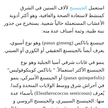
استعمل
الجينسنج
لآلاف السنين في الشرق
كمنشط لاستعادة الصحة والعافية، وهو أكثر أدوية
الأعشاب المستعملة حالياً شعبية. يستخرج من جذور
نبتة طبية، وثمة أصناف عدة منه:
جينسنغ باناكس (panax ginseng) وهو نوع أسيوي،
يعرف أيضاً بالجينسنغ الحقيقي أو الكوري أو الصيني.
ينمو في غابات شرقي آسيا الجبلية وهو نوع
الجينسنغ الأكثر استعمالاً. ” باناكس كوينكوفوليس”
(panax quinquefolis) أو الجينسنغ الأميركي، ينمو
في أحراش شرق ووسط الولايات المتحدة وكندا.
يُعرف (Eleutherococcus senticosus) بأسماء عدة
منها: الجينسنج السيبيري، والجينسنج الروسي و