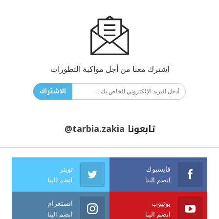
اشترك معنا من أجل مواكبة التطورات
الاشتراك
تابعونا
@tarbia.zakia
فايسبوك
تويتر
انضم الينا
انضم الينا
يوتيوب
انستغرام
انضم الينا
انضم الينا