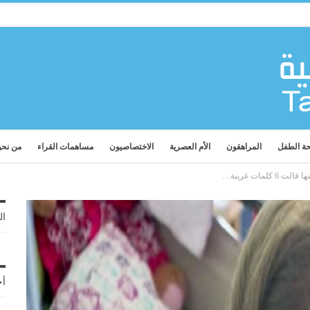
ة الطفل
المراهقون
الأم العصرية
الاختصاصيون
مساهمات القراء
من نح
لمات غريبة…
ال
أح