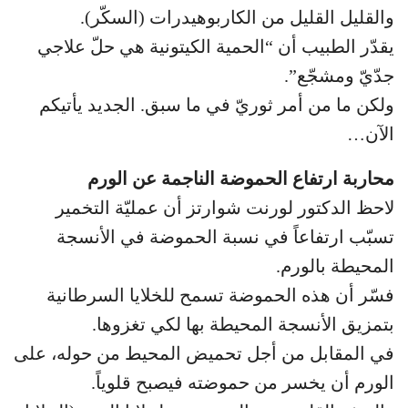
والقليل القليل من الكاربوهيدرات (السكّر).
يقدّر الطبيب أن “الحمية الكيتونية هي حلّ علاجي
جدّيّ ومشجّع”.
ولكن ما من أمر ثوريّ في ما سبق. الجديد يأتيكم
الآن…
محاربة ارتفاع الحموضة الناجمة عن الورم
لاحظ الدكتور لورنت شوارتز أن عمليّة التخمير
تسبّب ارتفاعاً في نسبة الحموضة في الأنسجة
المحيطة بالورم.
فسّر أن هذه الحموضة تسمح للخلايا السرطانية
بتمزيق الأنسجة المحيطة بها لكي تغزوها.
في المقابل من أجل تحميض المحيط من حوله، على
الورم أن يخسر من حموضته فيصبح قلوياً.