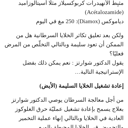
مثبِط الأنهيدرات كربوكسيلاز مثلًا أسيتالوزاميد
(Acétalozamide)
دياموكس (Diamox): 250 مغ في اليوم
ولكن بعد تعليق تكاثر الخلايا السرطانية هل من
الممكن أن تعود سليمة وبالتالي التخلّص من المرض
فعليًا؟
يقول الدكتور شوارتز : نعم يمكن ذلك بفضل
الإستراتيجية التالية…
إعادة تشغيل الخلايا السليمة (الأيض)
من أجل معالجة السرطان يوصي الدكتور شوارتز
بعلاج يسمح بإعادة تشغيل عمليّة حرق الغلوكوز
العادية في الخلايا وبالتالي إنهاء عملية التخمير
والتحميض في الخلايا المحيطة بالورم.