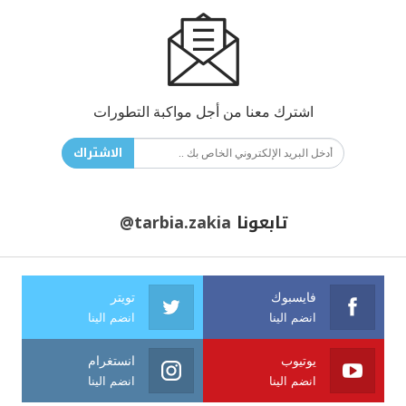
اشترك معنا من أجل مواكبة التطورات
الاشتراك
تابعونا
@tarbia.zakia
فايسبوك
تويتر
انضم الينا
انضم الينا
يوتيوب
انستغرام
انضم الينا
انضم الينا