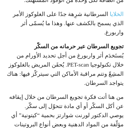
من الطاقة لكلّ وحدة من الوقود المستهلك.
الخلايا
السرطانية شرِهة جدًا على الغلوكوز الأمر
الذي يسمح بالكشف عنها. وهذا ما يُسمّى أثر
واربورغ.
تجويع السرطان عبر حرمانه من السكّر
يُستَخدَم أثر واربورغ من أجل تحديد الأورام من
خلال تكنولوجيا PET-scan. يُحقَن المريض بالغلوكوز
المشِعّ وتتم مراقبة الأماكن التي سيتركّز فيها: هناك
يتواجد السرطان.
من هنا أتت فكرة تجويع السرطان من خلال إيقافه
عن أكل السكّر أو أي مادة تتحوّل إلى سكّر.
يوصي الدكتور لورنت شوارتز بحمية “كيتونية” أي
مؤلّفة من المواد الدهنية وبعض أنواع البروتينات