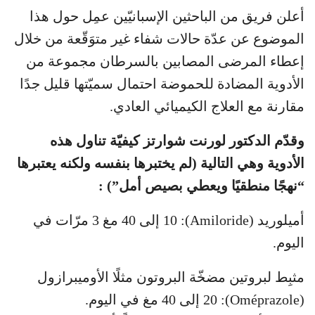
أعلن فريق من الباحثين الإسبانيّين عمِل حول هذا
الموضوع عن عدّة حالات شفاء غير متوَقّعة من خلال
إعطاء المرضى المصابين بالسرطان مجموعة من
الأدوية المضادة للحموضة احتمال سميّتها قليل جدًا
مقارنة مع العلاج الكيميائي العادي.
وقدّم الدكتور لورنت شوارتز كيفيّة تناول هذه
الأدوية وهي التالية (لم يختبرها بنفسه ولكنه يعتبرها
“نهجًا منطقيًا ويعطي بصيص أمل”) :
أميلوريد (Amiloride): 10 إلى 40 مغ 3 مرّات في
اليوم.
مثبِط لبروتين مضخّة البروتون مثلًا الأوميبرازول
(Oméprazole): 20 إلى 40 مغ في اليوم.