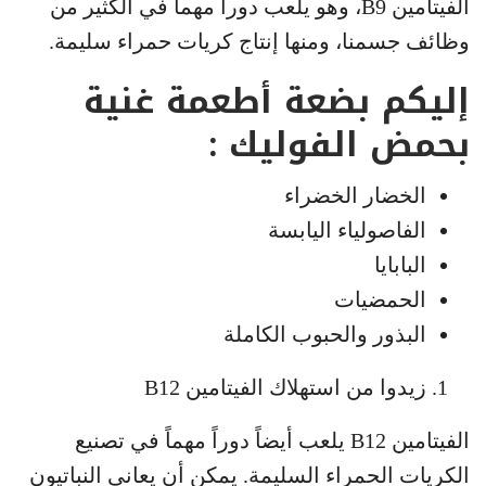
الفيتامين B9، وهو يلعب دوراً مهماً في الكثير من
وظائف جسمنا، ومنها إنتاج كريات حمراء سليمة.
إليكم بضعة أطعمة غنية
بحمض الفوليك :
الخضار الخضراء
الفاصولياء اليابسة
البابايا
الحمضيات
البذور والحبوب الكاملة
زيدوا من استهلاك الفيتامين B12
الفيتامين B12 يلعب أيضاً دوراً مهماً في تصنيع
الكريات الحمراء السليمة. يمكن أن يعاني النباتيون