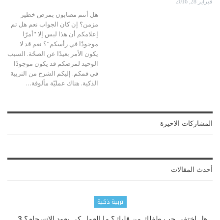
فبراير 28, 2016
هل أنتم مصابون بمرض خطير
مزمن؟ إن كان الجواب نعم هل تم
إعلامكم أن هذا ليس إلا "أمرًا
موجودًا في رأسكم"؟ نعم قد لا
يكون الأمر بعيدًا عن الصحّة. السبب
الوحيد لمرضكم قد يكون موجودًا
في فمكم. إليكم الشرح من التربية
الذكية. هناك عمليّة مألوفة…
المشاركات الاخيرة
أحدث المقالات
تربية ذكية
هل اختفى حب طفلك من قلبك؟ ما العمل كي يعود الانسجام؟ 3…