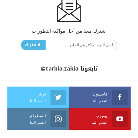
اشترك معنا من أجل مواكبة التطورات
الاشتراك
تابعونا
@tarbia.zakia
فايسبوك
تويتر
انضم الينا
انضم الينا
يوتيوب
انستغرام
انضم الينا
انضم الينا