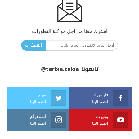
اشترك معنا من أجل مواكبة التطورات
الاشتراك
تابعونا
@tarbia.zakia
فايسبوك
تويتر
انضم الينا
انضم الينا
يوتيوب
انستغرام
انضم الينا
انضم الينا