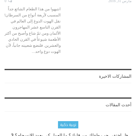
مارس 31, 2016
0
انتبهوا من هذا الطعام الشائع جداً
المسبب لأربعة أنواع من السرطان!
نقل الهوت الدوغ إلى العالم في
القرن التاسع عشر المهاجرون
الألمان ومن ثمّ شاع وأصبح من أكثر
الأطعمة شيوعاً في القرن الحادي
والعشرين. فلنضع شعبيته جانباً، لأن
الهوت دوغ واحد…
المشاركات الاخيرة
أحدث المقالات
تربية ذكية
هل اختفى حب طفلك من قلبك؟ ما العمل كي يعود الانسجام؟ 3…