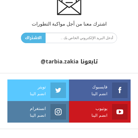
اشترك معنا من أجل مواكبة التطورات
الاشتراك
تابعونا
@tarbia.zakia
فايسبوك
تويتر
انضم الينا
انضم الينا
يوتيوب
انستغرام
انضم الينا
انضم الينا