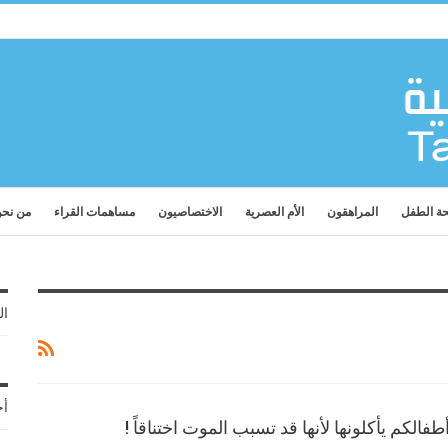
ة الطفل
المراهقون
الأم العصرية
الاختصاصيون
مساهمات القراء
من نح
ال
أح
طفالكم يأكلونها لأنها قد تسبب الموت اختناقاً !