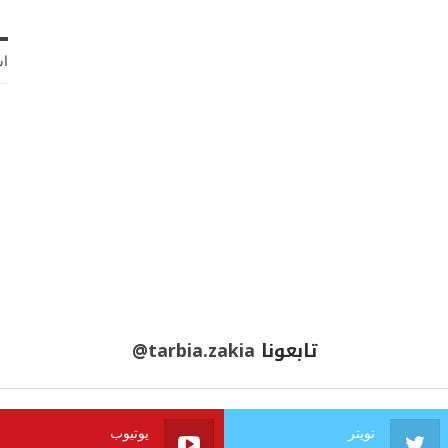
اش
تابعونا
@tarbia.zakia
تويتر
يوتيوب