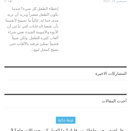
سبتمبر 14, 2021
0
إعطاء الطفل كل شيء؟عندما
يكون الطفل صغيراً ونريد أن نريه
مدى حبنا له، غالباً ما نسمح لأنفسنا
بأن تقنعنا الدعايات التي تدّعي أن
الأبوة والأمومة الجيدة تعني شراء
ألعاب كثيرة للطفل. ولكن شيئاً
فشيئاً تمتلئ غرفته بالألعاب حتى
تصبح كمحل لبيع
…
المشاركات الاخيرة
أحدث المقالات
تربية ذكية
هل اختفى حب طفلك من قلبك؟ ما العمل كي يعود الانسجام؟ 3…