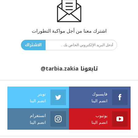
اشترك معنا من أجل مواكبة التطورات
الاشتراك
تابعونا
@tarbia.zakia
فايسبوك
تويتر
انضم الينا
انضم الينا
يوتيوب
انستغرام
انضم الينا
انضم الينا